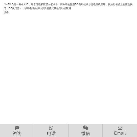
IX471AQ是一种单片IC，用于低饱和度双向低成本，高效率的微型DC电动机或步进电动机应用，例如照相机上的驱动快
门（DC执行器），移动电话的振动以及便携式其他电动机应用
设备。
Email
咨询
电话
微信