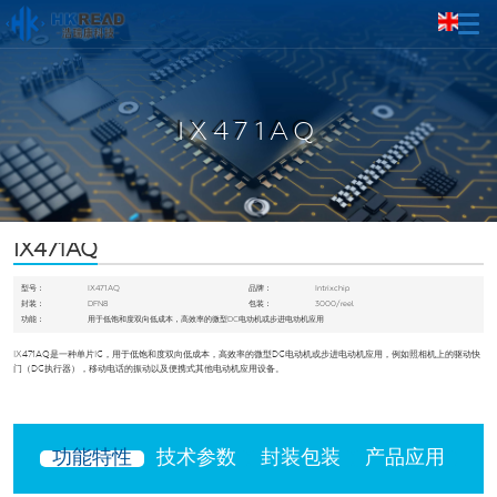
IX471AQ
IX471AQ
型号：
IX471AQ
品牌：
Intrixchip
封装：
DFN8
包装：
3000/reel
功能：
用于低饱和度双向低成本，高效率的微型DC电动机或步进电动机应用
IX471AQ是一种单片IC，用于低饱和度双向低成本，高效率的微型DC电动机或步进电动机应用，例如照相机上的驱动快
门（DC执行器），移动电话的振动以及便携式其他电动机应用设备。
功能特性
技术参数
封装包装
产品应用